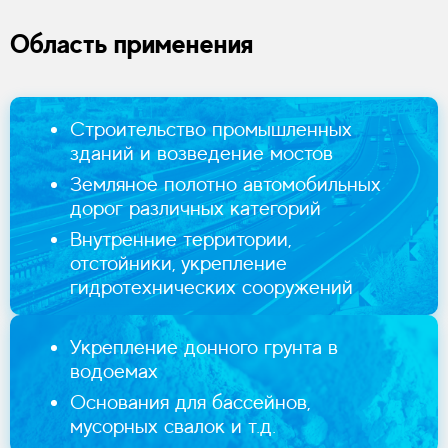
Область применения
Строительство промышленных
зданий и возведение мостов
Земляное полотно автомобильных
дорог различных категорий
Внутренние территории,
отстойники, укрепление
гидротехнических сооружений
Укрепление донного грунта в
водоемах
Основания для бассейнов,
мусорных свалок и т.д.