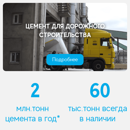
ЦЕМЕНТ ДЛЯ ДОРОЖНОГО
СТРОИТЕЛЬСТВА
Подробнее
2
60
млн.тонн
тыс.тонн всегда
цемента в год*
в наличии