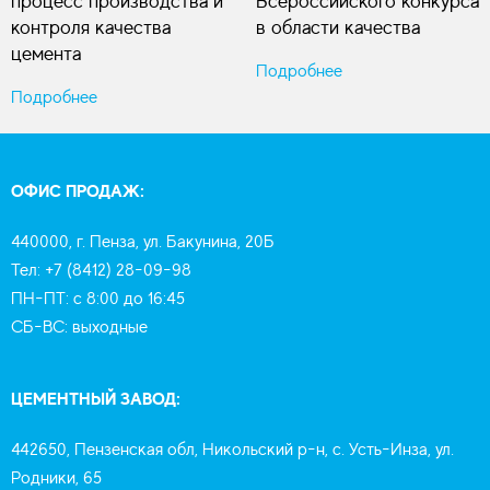
процесс производства и
Всероссийского конкурса
контроля качества
в области качества
цемента
Подробнее
Подробнее
ОФИС ПРОДАЖ:
440000, г. Пенза, ул. Бакунина, 20Б
Тел: +7 (8412) 28-09-98
ПН-ПТ: с 8:00 до 16:45
СБ-ВС: выходные
ЦЕМЕНТНЫЙ ЗАВОД:
442650, Пензенская обл, Никольский р-н, с. Усть-Инза, ул.
Родники, 65