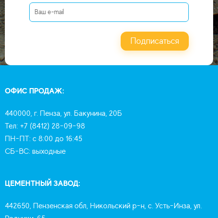
Подписаться
ОФИС ПРОДАЖ:
440000, г. Пенза, ул. Бакунина, 20Б
Тел: +7 (8412) 28-09-98
ПН-ПТ: с 8:00 до 16:45
СБ-ВС: выходные
ЦЕМЕНТНЫЙ ЗАВОД:
442650, Пензенская обл, Никольский р-н, с. Усть-Инза, ул.